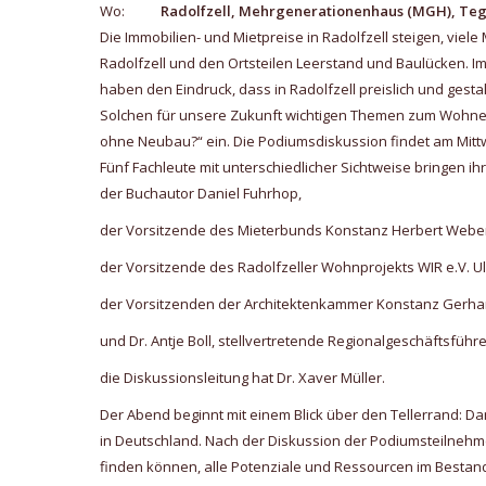
Wo:
Radolfzell, Mehrgenerationenhaus (MGH), Teg
Die Immobilien- und Mietpreise in Radolfzell steigen, vie
Radolfzell und den Ortsteilen Leerstand und Baulücken.
haben den Eindruck, dass in Radolfzell preislich und gesta
Solchen für unsere Zukunft wichtigen Themen zum Wohnen u
ohne Neubau?“ ein. Die Podiumsdiskussion findet am Mittwo
Fünf Fachleute mit unterschiedlicher Sichtweise bringen 
der Buchautor Daniel Fuhrhop,
der Vorsitzende des Mieterbunds Konstanz Herbert Webe
der Vorsitzende des Radolfzeller Wohnprojekts WIR e.V. Ul
der Vorsitzenden der Architektenkammer Konstanz Gerha
und Dr. Antje Boll, stellvertretende Regionalgeschäftsfüh
die Diskussionsleitung hat Dr. Xaver Müller.
Der Abend beginnt mit einem Blick über den Tellerrand: D
in Deutschland. Nach der Diskussion der Podiumsteilnehmer 
finden können, alle Potenziale und Ressourcen im Besta