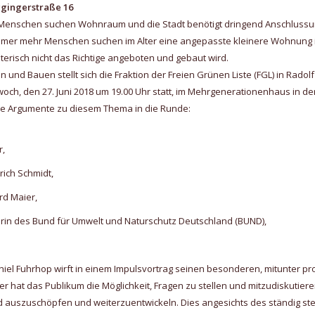
gingerstraße 16
le Menschen suchen Wohnraum und die Stadt benötigt dringend Anschlussunt
 Immer mehr Menschen suchen im Alter eine angepasste kleinere Wohnung 
lterisch nicht das Richtige angeboten und gebaut wird.
nd Bauen stellt sich die Fraktion der Freien Grünen Liste (FGL) in Radol
ch, den 27. Juni 2018 um 19.00 Uhr statt, im Mehrgenerationenhaus in der
ihre Argumente zu diesem Thema in die Runde:
r,
rich Schmidt,
rd Maier,
rerin des Bund für Umwelt und Naturschutz Deutschland (BUND),
aniel Fuhrhop wirft in einem Impulsvortrag seinen besonderen, mitunter 
hat das Publikum die Möglichkeit, Fragen zu stellen und mitzudiskutieren
nd auszuschöpfen und weiterzuentwickeln. Dies angesichts des ständig 