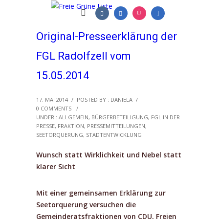
Original-Presseerklärung der
FGL Radolfzell vom
15.05.2014
17. MAI 2014
/
POSTED BY : DANIELA
/
0 COMMENTS
/
UNDER :
ALLGEMEIN
,
BÜRGERBETEILIGUNG
,
FGL IN DER
PRESSE
,
FRAKTION
,
PRESSEMITTEILUNGEN
,
SEETORQUERUNG
,
STADTENTWICKLUNG
Wunsch statt Wirklichkeit und Nebel statt
klarer Sicht
Mit einer gemeinsamen Erklärung zur
Seetorquerung versuchen die
Gemeinderatsfraktionen von CDU, Freien